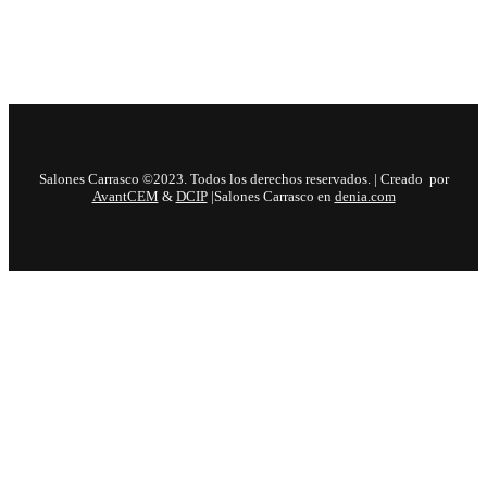
Salones Carrasco ©2023. Todos los derechos reservados. | Creado por
AvantCEM
&
DCIP
|Salones Carrasco en
denia.com