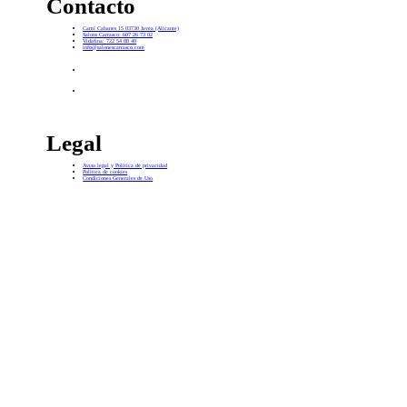
Contacto
Camí Cabanes 15 03730 Javea (Alicante)
Salons Carrasco: 607 26 73 02
Vidafina: 722 54 88 40
info@salonescarrasco.com
Legal
Aviso legal y Política de privacidad
Política de cookies
Condiciones Generales de Uso
H