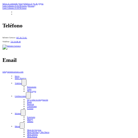
Saltar al contenido principal
Saltar al pie de página
Camí Cabanes 15 03730 Javea (Alicante)
Camí Cabanes 15 03730 Javea
Teléfono
Salones Carraco:
607 26 73 02
Vidafina:
722 54 88 40
Email
info@salonescarrasco.com
Inicio
Sobre Nosotros
Vidafina
Restaurante
Carta
Menú tapas
Celebraciones
Deja volar tu imaginación
Bodas
Bautizos
Comuniones
Eventos
Salones
Exteriores
Montgó
Adsubia
Menus
Menú de Empresa
Menú Navidad y Año Nuevo
Menú Infantil
Menú Pascua