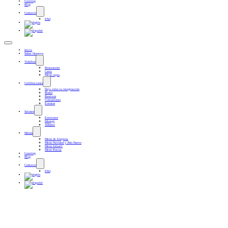
Catering
Blog
Contacto
FAQ
Inicio
Sobre Nosotros
Vidafina
Restaurante
Carta
Menú tapas
Celebraciones
Deja volar tu imaginación
Bodas
Bautizos
Comuniones
Eventos
Salones
Exteriores
Montgó
Adsubia
Menus
Menú de Empresa
Menú Navidad y Año Nuevo
Menú Infantil
Menú Pascua
Catering
Blog
Contacto
FAQ