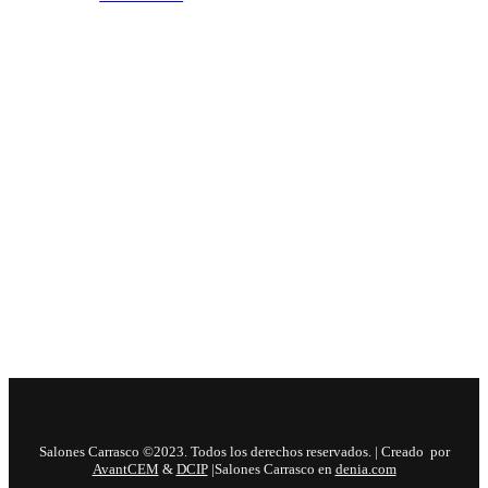
H
Salones Carrasco ©2023. Todos los derechos reservados. | Creado por
AvantCEM
&
DCIP
|Salones Carrasco en
denia.com