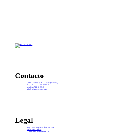
Contacto
Camí Cabanes 15 03730 Javea (Alicante)
Salons Carrasco: 607 26 73 02
Vidafina: 722 54 88 40
info@salonescarrasco.com
Legal
Aviso legal y Política de privacidad
Política de cookies
Condiciones Generales de Uso