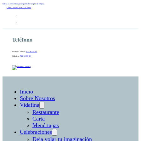
Saltar al contenido principal
Saltar al pie de página
Camí Cabanes 15 03730 Javea
Teléfono
Salones Carraco:
607 26 73 02
Vidafina:
722 54 88 40
Inicio
Sobre Nosotros
Vidafina
Restaurante
Carta
Menú tapas
Celebraciones
Deja volar tu imaginación