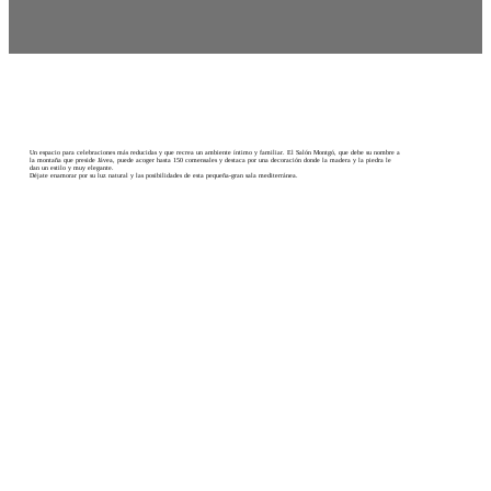
Un espacio para celebraciones más reducidas y que recrea un ambiente íntimo y familiar. El Salón Montgó, que debe su nombre a
la montaña que preside Jávea, puede acoger hasta 150 comensales y destaca por una decoración donde la madera y la piedra le
dan un estilo y muy elegante.
Déjate enamorar por su luz natural y las posibilidades de esta pequeña-gran sala mediterránea.