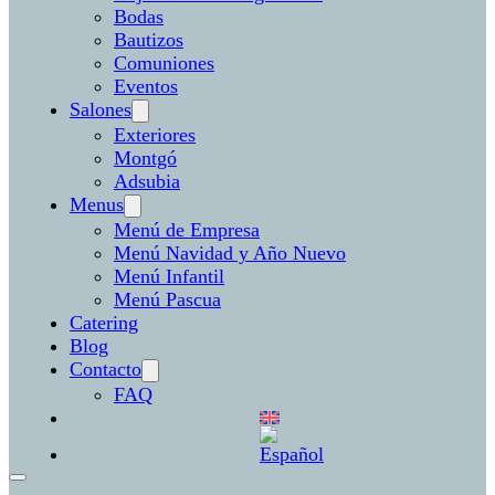
Bodas
Bautizos
Comuniones
Eventos
Salones
Exteriores
Montgó
Adsubia
Menus
Menú de Empresa
Menú Navidad y Año Nuevo
Menú Infantil
Menú Pascua
Catering
Blog
Contacto
FAQ