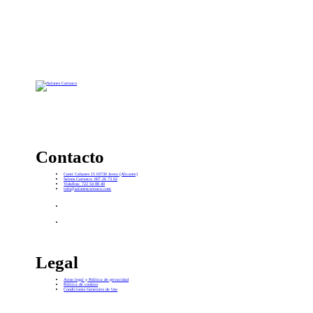
Contacto
Camí Cabanes 15 03730 Javea (Alicante)
Salons Carrasco: 607 26 73 02
Vidafina: 722 54 88 40
info@salonescarrasco.com
Legal
Aviso legal y Política de privacidad
Política de cookies
Condiciones Generales de Uso
H