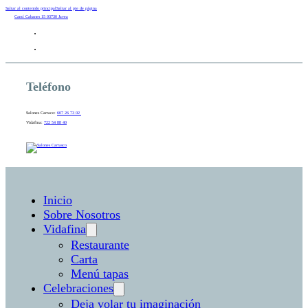
Saltar al contenido principal
Saltar al pie de página
Camí Cabanes 15 03730 Javea
Teléfono
Salones Carraco:
607 26 73 02
Vidafina:
722 54 88 40
Inicio
Sobre Nosotros
Vidafina
Restaurante
Carta
Menú tapas
Celebraciones
Deja volar tu imaginación