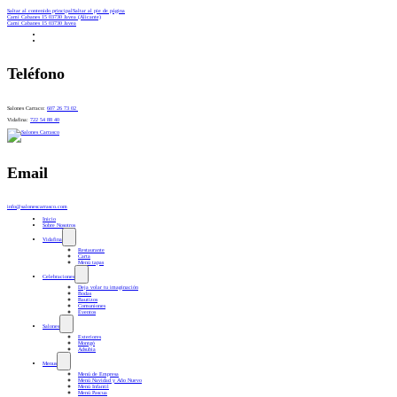
Saltar al contenido principal
Saltar al pie de página
Camí Cabanes 15 03730 Javea (Alicante)
Camí Cabanes 15 03730 Javea
Teléfono
Salones Carraco:
607 26 73 02
Vidafina:
722 54 88 40
Email
info@salonescarrasco.com
Inicio
Sobre Nosotros
Vidafina
Restaurante
Carta
Menú tapas
Celebraciones
Deja volar tu imaginación
Bodas
Bautizos
Comuniones
Eventos
Salones
Exteriores
Montgó
Adsubia
Menus
Menú de Empresa
Menú Navidad y Año Nuevo
Menú Infantil
Menú Pascua