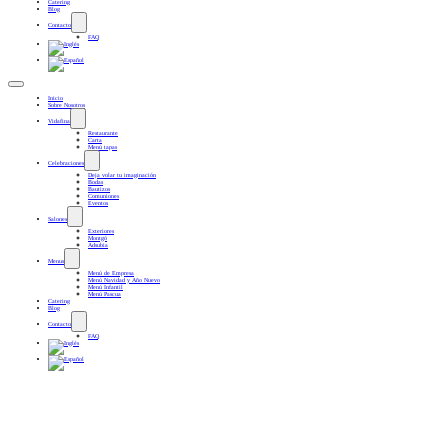
Catering
Blog
Contacto
FAQ
Inicio
Sobre Nosotros
Vidafina
Restaurante
Carta
Menú tapas
Celebraciones
Deja volar tu imaginación
Bodas
Bautizos
Comuniones
Eventos
Salones
Exteriores
Montgó
Adsubia
Menus
Menú de Empresa
Menú Navidad y Año Nuevo
Menú Infantil
Menú Pascua
Catering
Blog
Contacto
FAQ