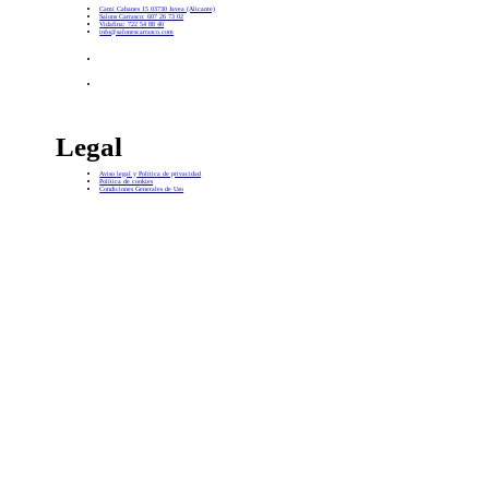
Camí Cabanes 15 03730 Javea (Alicante)
Salons Carrasco: 607 26 73 02
Vidafina: 722 54 88 40
info@salonescarrasco.com
Legal
Aviso legal y Política de privacidad
Política de cookies
Condiciones Generales de Uso
H