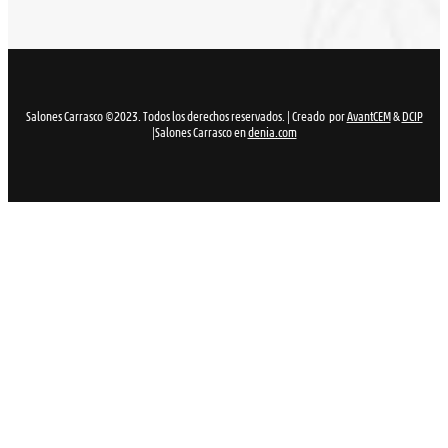
Salones Carrasco ©2023. Todos los derechos reservados. | Creado por
AvantCEM
&
DCIP
|Salones Carrasco en
denia.com