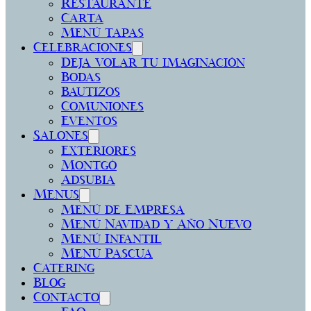
Restaurante
Carta
Menú tapas
Celebraciones
Deja volar tu imaginación
Bodas
Bautizos
Comuniones
Eventos
Salones
Exteriores
Montgó
Adsubia
Menus
Menú de Empresa
Menú Navidad y Año Nuevo
Menú Infantil
Menú Pascua
Catering
Blog
Contacto