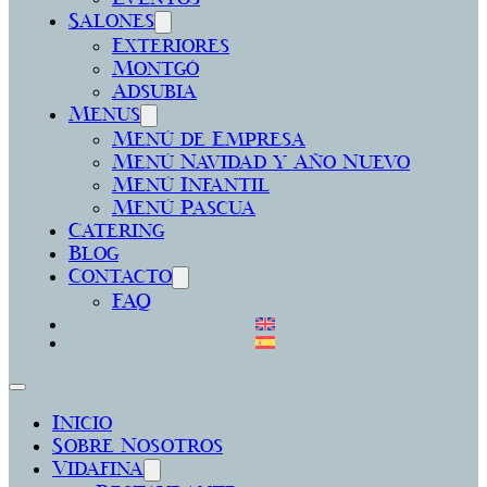
Salones
Exteriores
Montgó
Adsubia
Menus
Menú de Empresa
Menú Navidad y Año Nuevo
Menú Infantil
Menú Pascua
Catering
Blog
Contacto
FAQ
Inicio
Sobre Nosotros
Vidafina