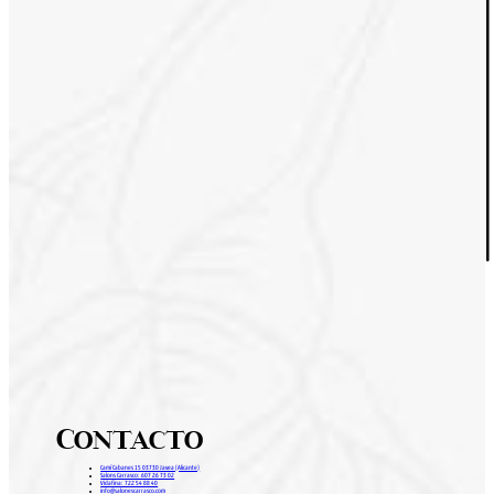
Contacto
Camí Cabanes 15 03730 Javea (Alicante)
Salons Carrasco: 607 26 73 02
Vidafina: 722 54 88 40
info@salonescarrasco.com