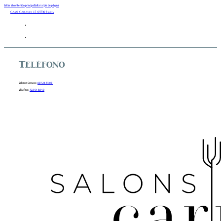
Saltar al contenido principal
Saltar al pie de página
Camí Cabanes 15 03730 Javea
Teléfono
Salones Carraco:
607 26 73 02
Vidafina:
722 54 88 40