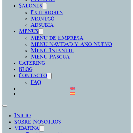
Salones
Exteriores
Montgó
Adsubia
Menus
Menú de Empresa
Menú Navidad y Año Nuevo
Menú Infantil
Menú Pascua
Catering
Blog
Contacto
FAQ
Inicio
Sobre Nosotros
Vidafina