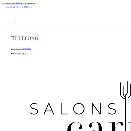
Saltar al contenido principal
Saltar al pie de página
Camí Cabanes 15 03730 Javea
Teléfono
Salones Carraco:
607 26 73 02
Vidafina:
722 54 88 40