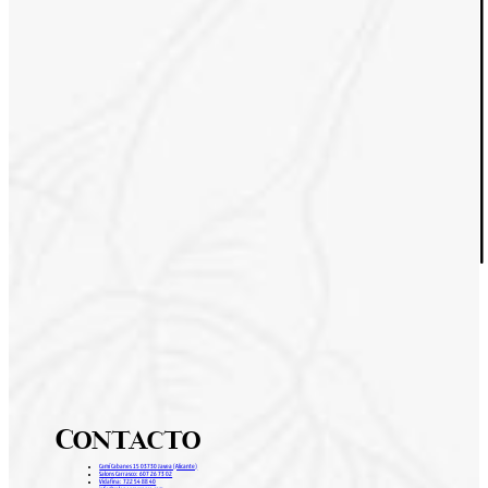
Contacto
Camí Cabanes 15 03730 Javea (Alicante)
Salons Carrasco: 607 26 73 02
Vidafina: 722 54 88 40