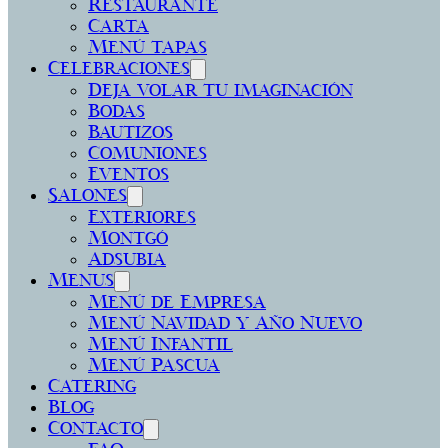
Restaurante
Carta
Menú tapas
Celebraciones
Deja volar tu imaginación
Bodas
Bautizos
Comuniones
Eventos
Salones
Exteriores
Montgó
Adsubia
Menus
Menú de Empresa
Menú Navidad y Año Nuevo
Menú Infantil
Menú Pascua
Catering
Blog
Contacto