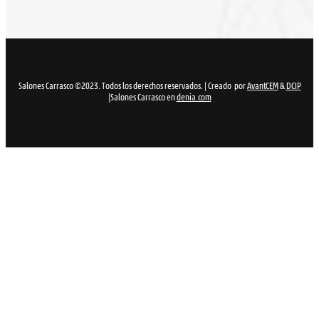
Salones Carrasco ©2023. Todos los derechos reservados. | Creado por
AvantCEM
&
DCIP
|Salones Carrasco en
denia.com