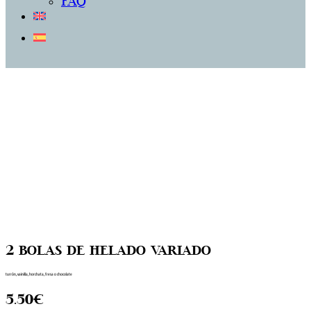
FAQ
2 bolas de helado variado
turrón, vainilla, horchata, fresa o chocolate
5.50€